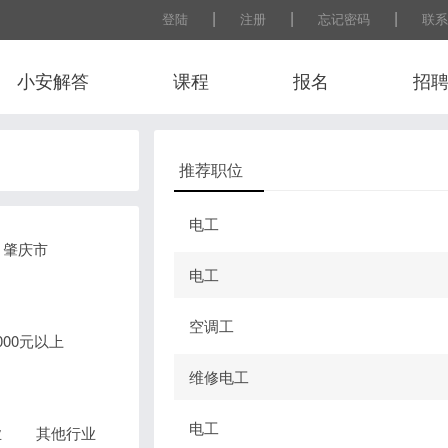
|
|
|
登陆
注册
忘记密码
联系
小安解答
课程
报名
招
推荐职位
电工
肇庆市
电工
空调工
0000元以上
维修电工
电工
业
其他行业