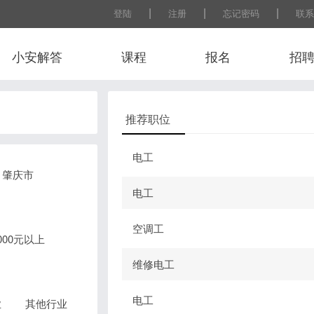
|
|
|
登陆
注册
忘记密码
联系
小安解答
课程
报名
招
推荐职位
电工
肇庆市
电工
空调工
0000元以上
维修电工
电工
业
其他行业