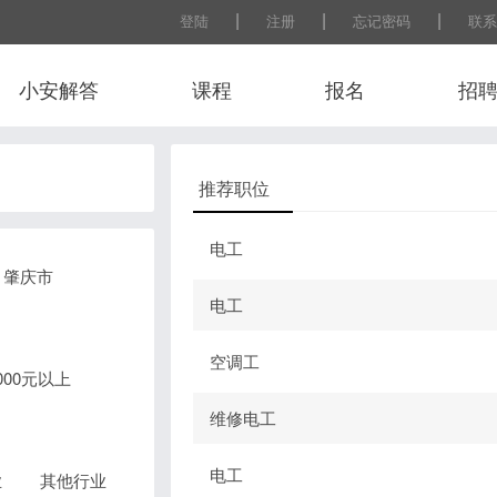
|
|
|
登陆
注册
忘记密码
联系
小安解答
课程
报名
招
推荐职位
电工
肇庆市
电工
空调工
0000元以上
维修电工
电工
业
其他行业