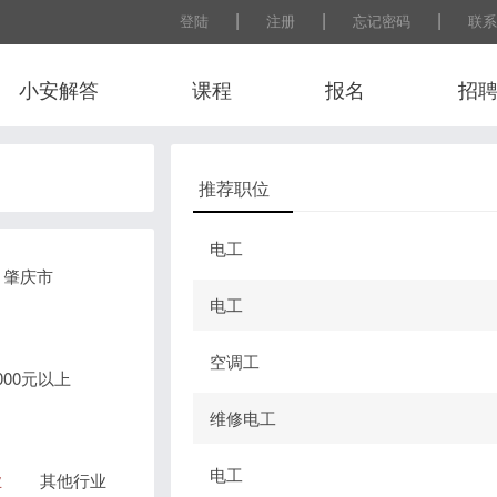
|
|
|
登陆
注册
忘记密码
联系
小安解答
课程
报名
招
推荐职位
电工
肇庆市
电工
空调工
0000元以上
维修电工
电工
业
其他行业