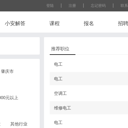
|
|
|
登陆
注册
忘记密码
联系
小安解答
课程
报名
招
推荐职位
电工
肇庆市
电工
空调工
0000元以上
维修电工
电工
业
其他行业