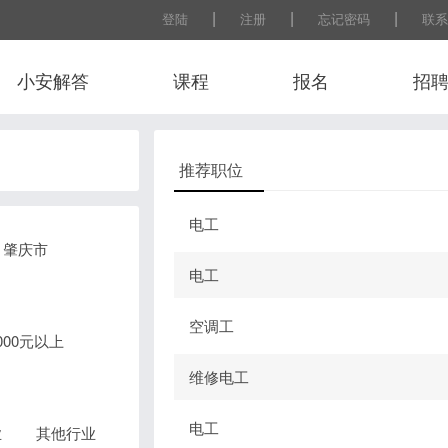
|
|
|
登陆
注册
忘记密码
联系
小安解答
课程
报名
招
推荐职位
电工
肇庆市
电工
空调工
0000元以上
维修电工
电工
业
其他行业