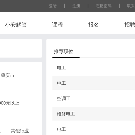
|
|
|
登陆
注册
忘记密码
联系
小安解答
课程
报名
招
推荐职位
电工
肇庆市
电工
空调工
0000元以上
维修电工
电工
业
其他行业