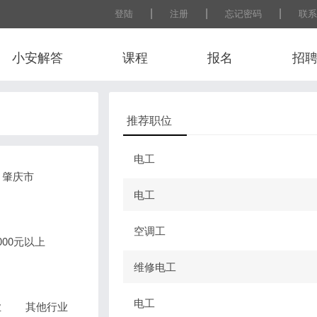
|
|
|
登陆
注册
忘记密码
联系
小安解答
课程
报名
招
推荐职位
电工
肇庆市
电工
空调工
0000元以上
维修电工
电工
业
其他行业