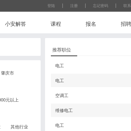
|
|
|
登陆
注册
忘记密码
联系
小安解答
课程
报名
招
推荐职位
电工
肇庆市
电工
空调工
0000元以上
维修电工
电工
业
其他行业